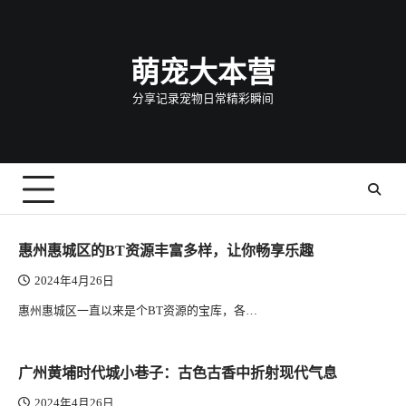
Skip
to
content
萌宠大本营
分享记录宠物日常精彩瞬间
惠州惠城区的BT资源丰富多样，让你畅享乐趣
2024年4月26日
惠州惠城区一直以来是个BT资源的宝库，各…
广州黄埔时代城小巷子：古色古香中折射现代气息
2024年4月26日