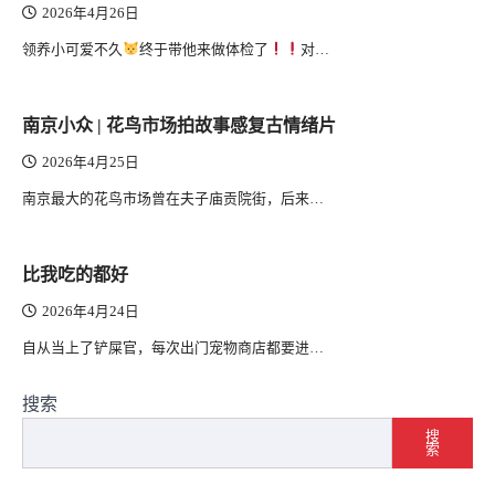
2026年4月26日
领养小可爱不久
终于带他来做体检了
对…
南京小众 | 花鸟市场拍故事感复古情绪片
2026年4月25日
南京最大的花鸟市场曾在夫子庙贡院街，后来…
比我吃的都好
2026年4月24日
自从当上了铲屎官，每次出门宠物商店都要进…
搜索
搜
索