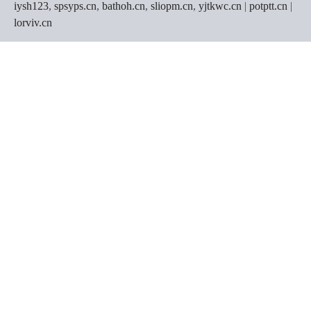
iysh123
,
spsyps.cn
,
bathoh.cn
,
sliopm.cn
,
yjtkwc.cn
|
potptt.cn
|
lorviv.cn