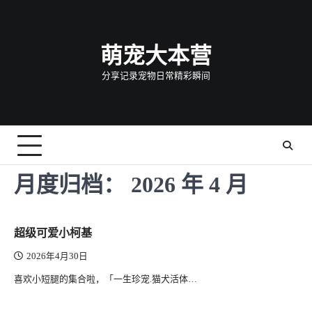
Skip
to
content
萌宠大本营
分享记录宠物日常精彩瞬间
月度归档：
2026 年 4 月
超级可爱小柯基
2026年4月30日
喜欢小短腿的集合啦，「一生珍宠.猫犬活体…