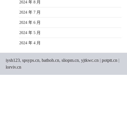
2024 年 8 月
2024 年 7 月
2024 年 6 月
2024 年 5 月
2024 年 4 月
iysh123
,
spsyps.cn
,
bathoh.cn
,
sliopm.cn
,
yjtkwc.cn
|
potptt.cn
|
lorviv.cn