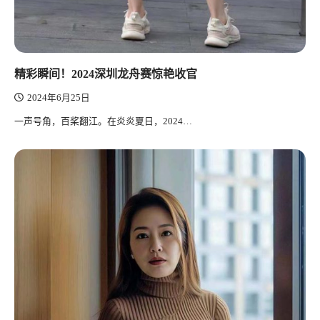
精彩瞬间！2024深圳龙舟赛惊艳收官
2024年6月25日
一声号角，百桨翻江。在炎炎夏日，2024…