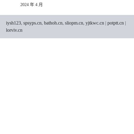
2024 年 4 月
iysh123
,
spsyps.cn
,
bathoh.cn
,
sliopm.cn
,
yjtkwc.cn
|
potptt.cn
|
lorviv.cn