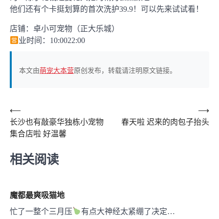
他们还有个卡挺划算的首次洗护39.9！可以先来试试看！
店铺：卓小可宠物（正大乐城）
业时间：10:0022:00
本文由
萌宠大本营
原创发布，转载请注明原文链接。
文
⟵
⟶
长沙也有敲豪华独栋小宠物
春天啦 迟来的肉包子抬头
章
集合店啦 好温馨
导
航
相关阅读
魔都最爽吸猫地
忙了一整个三月压
有点大神经太紧绷了决定…