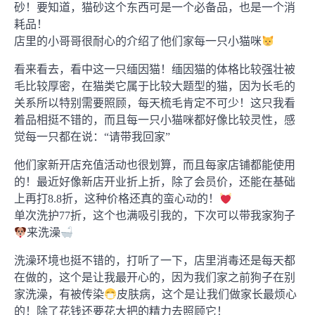
砂！要知道，猫砂这个东西可是一个必备品，也是一个消
耗品！
店里的小哥哥很耐心的介绍了他们家每一只小猫咪
看来看去，看中这一只缅因猫！缅因猫的体格比较强壮被
毛比较厚密，在猫类它属于比较大题型的猫，因为长毛的
关系所以特别需要照顾，每天梳毛肯定不可少！这只我看
着品相挺不错的，而且每一只小猫咪都好像比较灵性，感
觉每一只都在说：“请带我回家”
他们家新开店充值活动也很划算，而且每家店铺都能使用
的！最近好像新店开业折上折，除了会员价，还能在基础
上再打8.8折，这种价格还真的蛮心动的！
单次洗护77折，这个也满吸引我的，下次可以带我家狗子
来洗澡
洗澡环境也挺不错的，打听了一下，店里消毒还是每天都
在做的，这个是让我最开心的，因为我们家之前狗子在别
家洗澡，有被传染
皮肤病，这个是让我们做家长最烦心
的！除了花钱还要花大把的精力去照顾它！