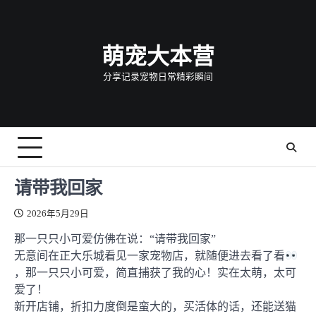
Skip
to
content
萌宠大本营
分享记录宠物日常精彩瞬间
请带我回家
2026年5月29日
那一只只小可爱仿佛在说：“请带我回家”
无意间在正大乐城看见一家宠物店，就随便进去看了看
，那一只只小可爱，简直捕获了我的心！实在太萌，太可
爱了！
新开店铺，折扣力度倒是蛮大的，买活体的话，还能送猫