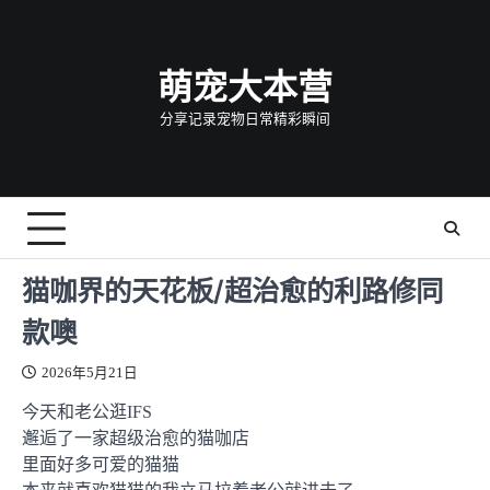
Skip
to
content
萌宠大本营
分享记录宠物日常精彩瞬间
猫咖界的天花板/超治愈的利路修同
款噢
2026年5月21日
今天和老公逛IFS
邂逅了一家超级治愈的猫咖店
里面好多可爱的猫猫