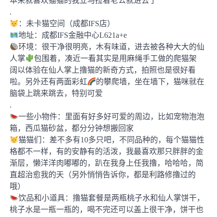
本来就喜欢猫猫的我立马拉着老公就进去了
.
：未卡猫空间（成都IFS店）
地址：成都IFS金融中心L621a+e
环境：很干净很明亮，木有味道，进去被各种大大的仙
人掌
包围着，凑近一看其实是用麻绳手工做的爬猫架
阔以体验在仙人掌上撸猫的新奇方式，拍照也是很好看
啦。另外还有两面彩虹
的攀爬墙，坐在墙下，猫咪就在
脑袋上跳来跳去，特别可爱
.
一些小物件：里面有好多好可爱的周边，比如宠物泡泡
箱，西瓜猫砂盆，都分分钟想搬回家
猫猫们：差不多有10多只吧，不同品种的，每个猫猫性
格都不一样，有的安静有的活泼，我最喜欢那只胖胖的金
渐层，懒洋洋肉嘟嘟的，趴在我身上任我撸，哈哈哈，简
直超治愈我的天（另外悄悄告诉你，都是利路修撸过的
哦）
饮品和小道具：撸猫套餐是两瓶桃子水和仙人掌饼干，
桃子水是一瓶一瓶的，喝不完还可以盖上很干净，饼干也