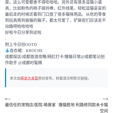
是，这么可爱都舍不得吃哈哈。另外还有很多逗猫小道
具，比如粉色的桃子摇铃棒，红外线笔，轻松逗猫妥妥的
最后走的时候还看到门口放了很多猫咪用品，从吃的零食
到玩具再到装猫的箱子，都太可爱了，铲屎官们应该走不
动路吧哈哈哈哈
好啦今日分享到这啦
.
附上今日份OOTD
连衣裙：KROCHE
成都探店/成都旅游攻略/网红打卡/撸猫日常@成都笔记创
作助手 @成都时髦精
本文由
萌宠大本营
原创发布，转载请注明原文链接。
文
⟵
⟶
最信任的宠物店/医院-萌兽家
撸猫胜地 利路修同款未卡猫
章
空间