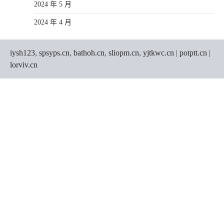
2024 年 5 月
2024 年 4 月
iysh123
,
spsyps.cn
,
bathoh.cn
,
sliopm.cn
,
yjtkwc.cn
|
potptt.cn
|
lorviv.cn