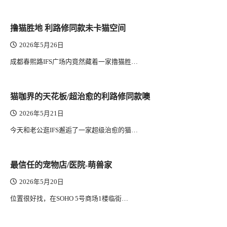
撸猫胜地 利路修同款未卡猫空间
2026年5月26日
成都春熙路IFS广场内竟然藏着一家撸猫胜…
猫咖界的天花板/超治愈的利路修同款噢
2026年5月21日
今天和老公逛IFS邂逅了一家超级治愈的猫…
最信任的宠物店/医院-萌兽家
2026年5月20日
位置很好找，在SOHO 5号商场1楼临街…