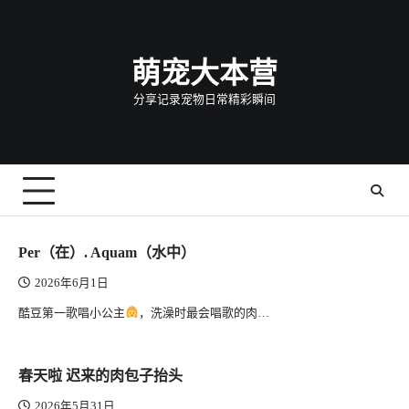
Skip
to
content
萌宠大本营
分享记录宠物日常精彩瞬间
Per（在）. Aquam（水中）
2026年6月1日
酷豆第一歌唱小公主
，洗澡时最会唱歌的肉…
春天啦 迟来的肉包子抬头
2026年5月31日