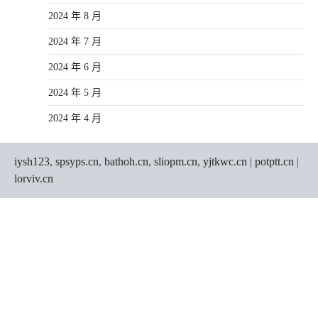
2024 年 8 月
2024 年 7 月
2024 年 6 月
2024 年 5 月
2024 年 4 月
iysh123
,
spsyps.cn
,
bathoh.cn
,
sliopm.cn
,
yjtkwc.cn
|
potptt.cn
|
lorviv.cn